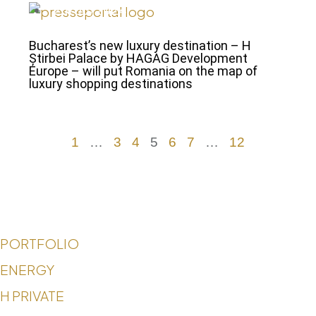
25/06/2024
Bucharest’s new luxury destination – H
Știrbei Palace by HAGAG Development
Europe – will put Romania on the map of
luxury shopping destinations
1
…
3
4
5
6
7
…
12
PORTFOLIO
ENERGY
H PRIVATE