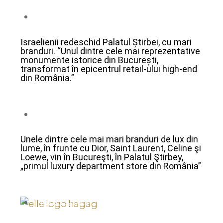
06/03/2025
Israelienii redeschid Palatul Știrbei, cu mari
branduri. “Unul dintre cele mai reprezentative
monumente istorice din București,
transformat în epicentrul retail-ului high-end
din România.”
06/03/2025
Unele dintre cele mai mari branduri de lux din
lume, în frunte cu Dior, Saint Laurent, Celine şi
Loewe, vin în Bucureşti, în Palatul Ştirbey,
„primul luxury department store din România”
06/03/2025