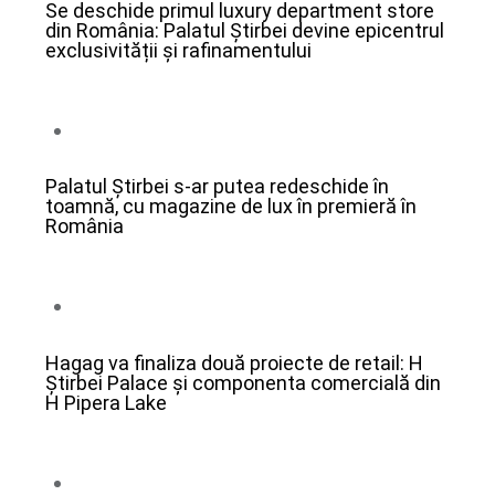
Se deschide primul luxury department store
din România: Palatul Știrbei devine epicentrul
exclusivității și rafinamentului
13/02/2025
Palatul Știrbei s-ar putea redeschide în
toamnă, cu magazine de lux în premieră în
România
13/02/2025
Hagag va finaliza două proiecte de retail: H
Știrbei Palace și componenta comercială din
H Pipera Lake
10/02/2025